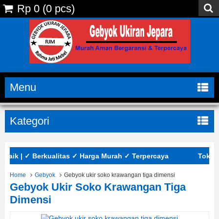
Rp 0
(
0
pcs)
Menu
Kategori
ik | ✓ Berkualitas ✓ Harga Murah ✓ Terpercaya
Toko Mebel
Home
Gebyok
Gebyok ukir soko krawangan tiga dimensi
Gebyok Ukir Soko Krawangan Tiga
Dimensi