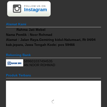
FOLLOW US ON
Instagram
Alamat Kami
Rahma Jati Mebel
Nama Pemlik : Noor Rohmad
Alamat : Jalan Raya.Gemiring kidul-Nalumsari, Rt 04/04
kab.jepara, Jawa Tengah Kode: pos 59466
Rekening Bank
589601037494535
AN.NOOR ROHMAD
Produk Terbaru