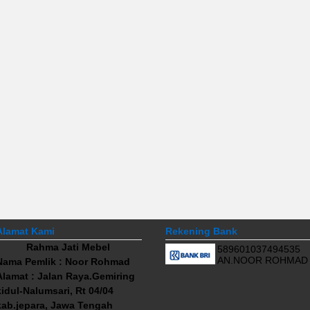
Alamat Kami
Rekening Bank
Rahma Jati Mebel
589601037494535
AN.NOOR ROHMAD
Nama Pemlik : Noor Rohmad
Alamat : Jalan Raya.Gemiring
kidul-Nalumsari, Rt 04/04
kab.jepara, Jawa Tengah