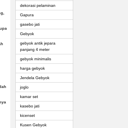
dekorasi pelaminan
ng
,
Gapura
gasebo jati
rupa
Gebyok
gebyok antik jepara
ah
panjang 4 meter
gebyok minimalis
harga gebyok
Jendela Gebyok
udah
joglo
kamar set
nya
kasebo jati
kicenset
Kusen Gebyok