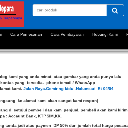
i
Cara Pemesanan
Cara Pembayaran
Hubungi Kami
talog kami yang anda minati atau gambar yang anda punya lalu
ia kontak yang tersedia: phone /email / WhatsApp
Alamat kami:
Jalan Raya.Gemiring kidul-Nalumsari, Rt 04/04
angsung ke alamat kami akan sangat kami respon)
ang di setujui pembeli dan kami penjual, pembeli akan kami kirim
upa : Accaunt Bank, KTP,SIM,KK.
ng tanda jadi atau paymen DP 50% dari jumlah total harga pesan