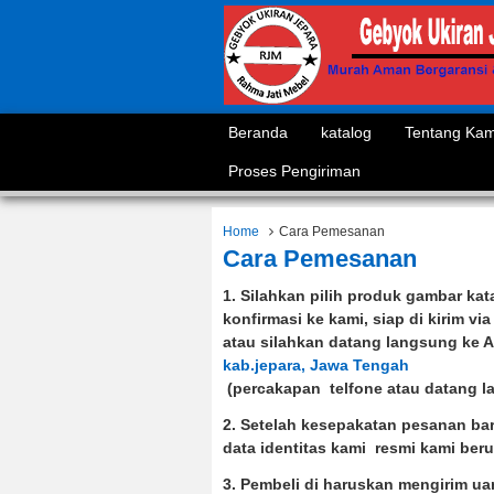
Beranda
katalog
Tentang Kam
Proses Pengiriman
Home
Cara Pemesanan
Cara Pemesanan
1. Silahkan pilih produk gambar ka
konfirmasi ke kami, siap di kirim v
atau silahkan datang langsung ke 
kab.jepara, Jawa Tengah
(percakapan telfone atau datang l
2. Setelah kesepakatan pesanan bar
data identitas kami resmi kami ber
3. Pembeli di haruskan mengirim ua