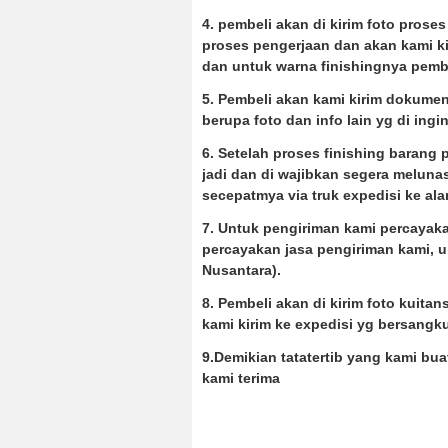
4. pembeli akan di kirim foto pros
proses pengerjaan dan akan kami ki
dan u
ntuk warna finishingnya pembe
5. Pembeli akan kami kirim dokume
berupa foto dan info lain yg di ingi
6. Setelah proses finishing barang
jadi dan di wajibkan segera meluna
secepatmya via truk expedisi ke al
7. Untuk pengiriman kami percayakan
percayakan jasa pengiriman kami, u
Nusantara).
8. Pembeli akan di kirim foto kuita
kami kirim ke expedisi yg bersangk
9.Demikian tatatertib yang kami bu
kami terima