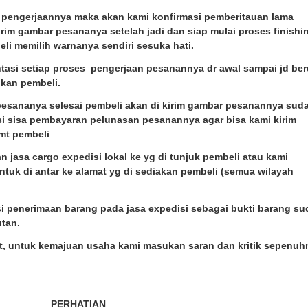
es pengerjaannya maka akan kami konfirmasi pemberitauan lama
rim gambar pesananya setelah jadi dan siap mulai proses finishi
li memilih warnanya sendiri sesuka hati.
ntasi setiap proses pengerjaan pesanannya dr awal sampai jd be
nkan pembeli.
 pesananya selesai pembeli akan di kirim gambar pesanannya sud
si sisa pembayaran pelunasan pesanannya agar bisa kami kirim
amt pembeli
 jasa cargo expedisi lokal ke yg di tunjuk pembeli atau kami
ntuk di antar ke alamat yg di sediakan pembeli (semua wilayah
nsi penerimaan barang pada jasa expedisi sebagai bukti barang s
utan.
at, untuk kemajuan usaha kami masukan saran dan kritik sepenuh
PERHATIAN