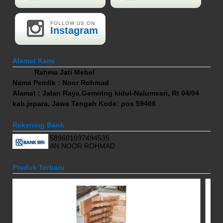
FOLLOW US ON
Instagram
Alamat Kami
Rahma Jati Mebel
Nama Pemlik : Noor Rohmad
Alamat : Jalan Raya.Gemiring kidul-Nalumsari, Rt 04/04
kab.jepara, Jawa Tengah Kode: pos 59466
Rekening Bank
589601037494535
AN.NOOR ROHMAD
Produk Terbaru