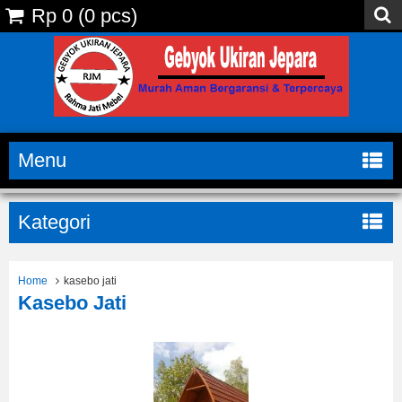
Rp 0
(
0
pcs)
Menu
Kategori
Home
kasebo jati
Kasebo Jati