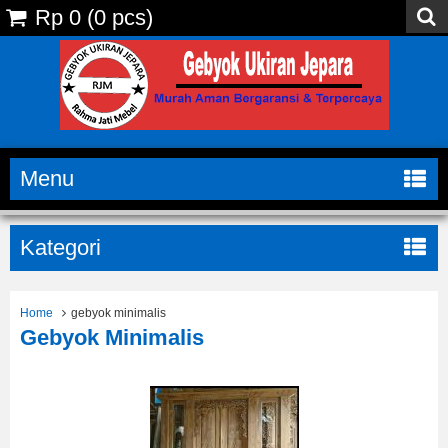
Rp 0
(
0
pcs)
Menu
Kategori
Home
gebyok minimalis
Gebyok Minimalis