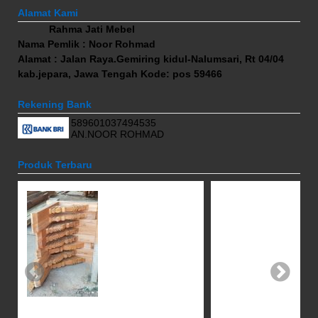
Alamat Kami
Rahma Jati Mebel
Nama Pemlik : Noor Rohmad
Alamat : Jalan Raya.Gemiring kidul-Nalumsari, Rt 04/04
kab.jepara, Jawa Tengah Kode: pos 59466
Rekening Bank
589601037494535
AN.NOOR ROHMAD
Produk Terbaru
Pintu Gebyok Minimalis Terbaru