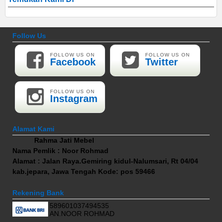
Follow Us
FOLLOW US ON
FOLLOW US ON
Facebook
Twitter
FOLLOW US ON
Instagram
Alamat Kami
Rahma Jati Mebel
Nama Pemlik : Noor Rohmad
Alamat : Jalan Raya.Gemiring kidul-Nalumsari, Rt 04/04
kab.jepara, Jawa Tengah Kode: pos 59466
Rekening Bank
589601037494535
AN.NOOR ROHMAD