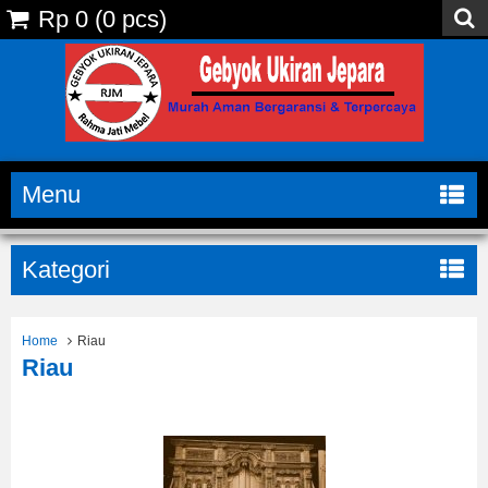
Rp 0
(
0
pcs)
Menu
Kategori
Home
Riau
Riau