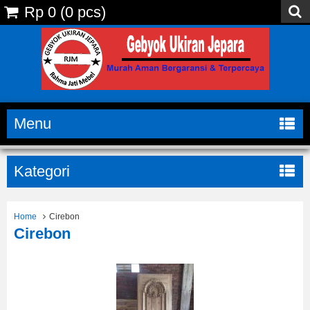
Rp 0
(
0
pcs)
Menu
Kategori
Home
Cirebon
Cirebon