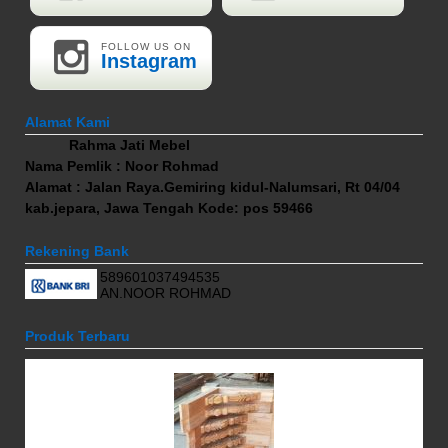
FOLLOW US ON
Instagram
Alamat Kami
Rahma Jati Mebel
Nama Pemlik : Noor Rohmad
Alamat : Jalan Raya.Gemiring kidul-Nalumsari, Rt 04/04
kab.jepara, Jawa Tengah Kode: pos 59466
Rekening Bank
589601037494535
AN.NOOR ROHMAD
Produk Terbaru