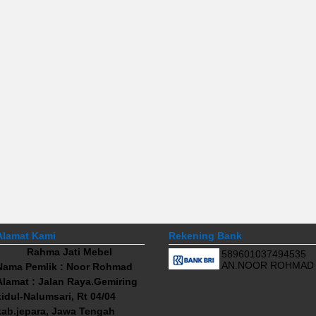
Alamat Kami
Rekening Bank
Rahma Jati Mebel
589601037494535
AN.NOOR ROHMAD
Nama Pemlik : Noor Rohmad
Alamat : Jalan Raya.Gemiring
kidul-Nalumsari, Rt 04/04
kab.jepara, Jawa Tengah