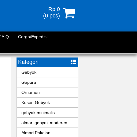
Rp 0
(
0
pcs)
F.A.Q
Cargo/Expedisi
Kategori
Gebyok
Gapura
Ornamen
Kusen Gebyok
gebyok minimalis
almari gebyok moderen
Almari Pakaian